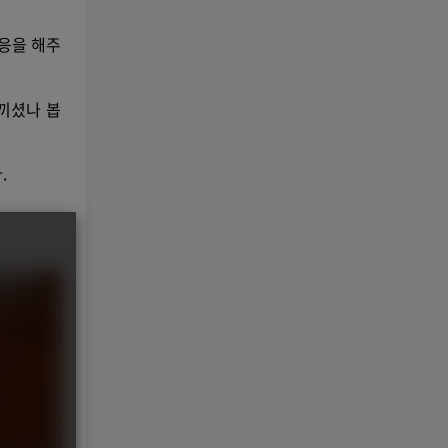
호응을 해주
끼셨나 봅
.