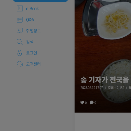
e-Book
Q&A
취업정보
검색
로그인
고객센터
송 기자가 전국을
2023.05.12 17:07
조회수 2,132
R
0
0