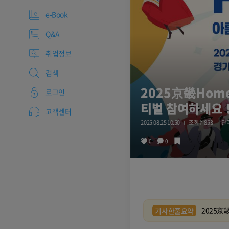
e-Book
Q&A
취업정보
검색
2025京畿Hom
로그인
티벌 참여하세요
고객센터
2025.08.25 10:50
조회수 853
관
0
0
2025京
기사한줄요약