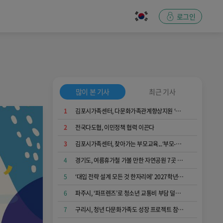
로그인
많이 본 기사
최근 기사
1
김포시가족센터, 다문화가족관계향상지원 ‘가족愛발견’ 운영...가족 소통과 공감 키워
2
전국다도협, 이민정책 협력 이끈다
3
김포시가족센터, 찾아가는 부모교육...‘부모-자녀 간 긍정적 의사소통 역량 키워요’
4
경기도, 여름휴가철 가볼 만한 자연공원 7곳 추천
5
‘대입 전략 설계 모든 것 한자리에’ 2027학년도 파주시 대학진학박람회
6
파주시, ‘파프렌즈’로 청소년 교통비 부담 덜었다
7
구리시, 청년 다문화가족도 성장 프로젝트 참여해요