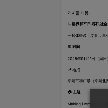
게시물 내용
✨ 世界和平日·移民社会
一起体验多元文化，享
📅 时间
2025年9月21日（周日）11
📍 地点
京畿平和广场（京畿北
🏠 主题
Making Home —