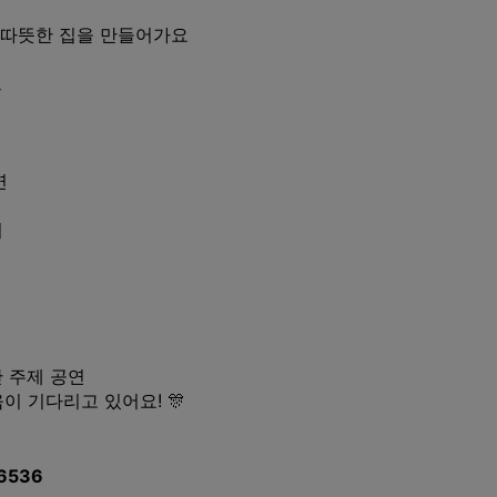
함께 따뜻한 집을 만들어가요
트
연
회
 주제 공연
이 기다리고 있어요! 🎊
6536