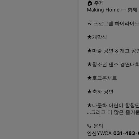
🏠 주제
Making Home — 
🎶 프로그램 하이라이
★개막식
★마술 공연 & 개그 공
★청소년 댄스 경연대
★토크콘서트
★축하 공연
★다문화 어린이 합창단
…그리고 더 많은 즐거움
📞 문의
안산YWCA
031-483-