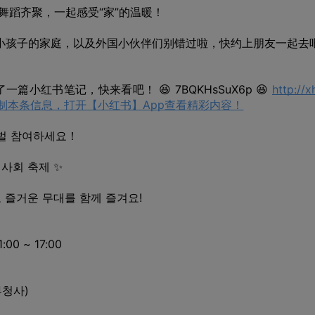
乐舞蹈齐聚，一起感受“家”的温暖！
小孩子的家庭，以及外国小伙伴们别错过啦，快约上朋友一起去吧～
y发布了一篇小红书笔记，快来看吧！ 😆 7BQKHsSuX6p 😆
http://x
46 复制本条信息，打开【小红书】App查看精彩内容！
티벌 참여하세요！
민사회 축제 ✨
 즐거운 무대를 함께 즐겨요!
:00 ~ 17:00
청사)