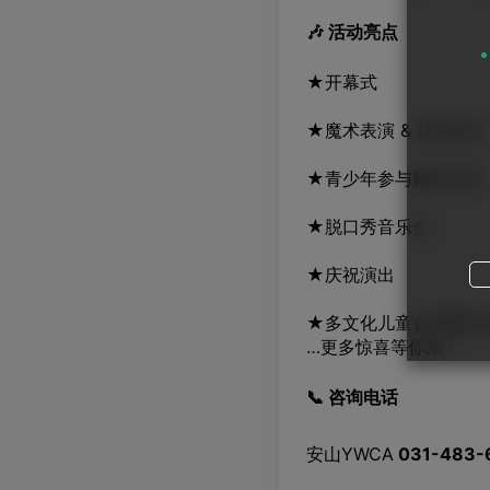
🎶 活动亮点
★开幕式
★魔术表演 & 搞笑演出
★青少年参与舞蹈大赛
★脱口秀音乐会
★庆祝演出
★多文化儿童合唱团特
…更多惊喜等你来！
📞 咨询电话
安山YWCA
031-483-