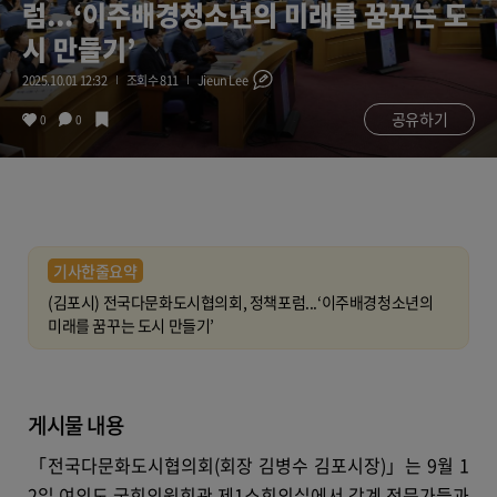
럼...‘이주배경청소년의 미래를 꿈꾸는 도
시 만들기’
2025.10.01 12:32
조회수 811
Jieun Lee
공유하기
0
0
기사한줄요약
(김포시) 전국다문화도시협의회, 정책포럼...‘이주배경청소년의
미래를 꿈꾸는 도시 만들기’
게시물 내용
「전국다문화도시협의회(회장 김병수 김포시장)」는 9월 1
2일 여의도 국회의원회관 제1소회의실에서 각계 전문가들과