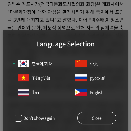
김병수 김포시장(전국다문화도시협의회 회장)은 개회사에서
“다문화가정에 대한 관심을 환기시키기 위해 국회에서 포럼
을 3년째 개최하고 있다”고 말했다. 이어 “이주배경 청소년
들은 언어와 문화, 제도적 장벽으로 인해 자신의 잠재력을 충
분히 발휘하지 못하고, 이는 진로탐색과 자립역량에도 직접
Language Selection
적인 영향을 미치고 있다”며 “이주배경청소년들이 차별 없
이 꿈을 키워갈 수 있는 사회를 만들기 위해 같이 힘을 모아
가자”고 말했다.
한국어/기타
中文
김주영 국회의원(더불어민주당)은 “다문화정책에 대한 토론
의 장이 열린 것에 대해 축하하고 감사한다”며, “낡은 정체성
Tiếng Việt
русский
을 벗고 다문화가정을 사회의 일원으로 받아들여야 한다”고
ไทย
English
말했다.
김용태 국회의원(국민의힘)은 축사에서 “국내 학생수는 줄고
있는 반면 이주배경청소년은 꾸준히 늘어 20%를 넘어섰
Don’t show again
Close
다”며, “이주배경 학생들의 맞춤형 교육의 필요성과 이중언
어 교육의 필요성이 커지고 있다”고 말했다. 또한, “오늘 토