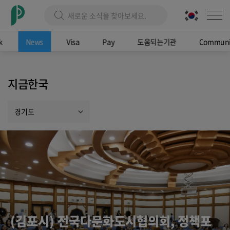
k
News
Visa
Pay
도움되는기관
Communi
지금한국
경기도
(김포시) 전국다문화도시협의회, 정책포