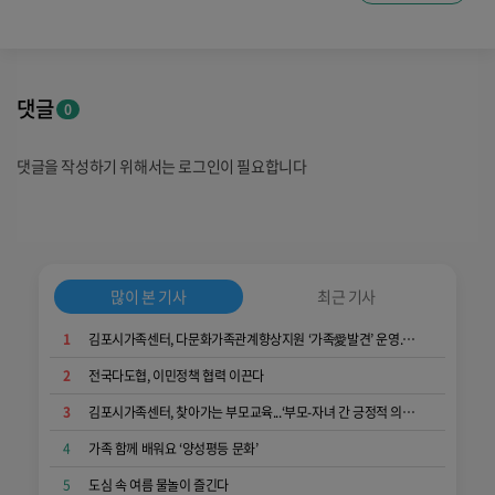
댓글
0
댓글을 작성하기 위해서는 로그인이 필요합니다
많이 본 기사
최근 기사
1
김포시가족센터, 다문화가족관계향상지원 ‘가족愛발견’ 운영...가족 소통과 공감 키워
2
전국다도협, 이민정책 협력 이끈다
3
김포시가족센터, 찾아가는 부모교육...‘부모-자녀 간 긍정적 의사소통 역량 키워요’
4
가족 함께 배워요 ‘양성평등 문화’
5
도심 속 여름 물놀이 즐긴다