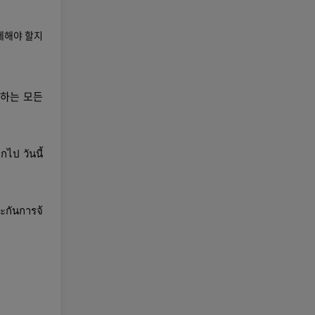
제해야 할지
용하는 모든
ไป วันนี้
ะกันการจ้