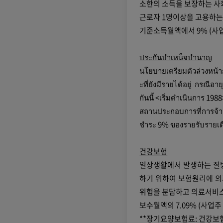
소한의 소득을 보장하는 사회
근로자 1명이상을 고용하는
기준소득월액에서 9% (사업주 
ประกันบำเหน็จบำนาญ
นโยบายเตรียมตัวล่วงหน้า
ะที่ยังมีรายได้อยู่ กรณีอา
กันนี้ <เริ่มดำเนินการ 198
สถานประกอบการที่การจ้าง
ชำระ 9% ของรายรับรายเดื
건강보험
일상생활에서 발생하는 질병
하기 위하여 보험원리에 의
위험을 분담하고 의료서비스
보수월액의 7.09% (사업주 3
**장기요양보험료: 건강보험료