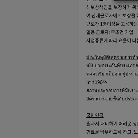
해보상책임을 보장하기 위
여 산재근로자에게 보상을 해
근로자 1명이상을 고용하는
일용 근로자: 무조건 가입
사업종류에 따라 요율이 다름
ประกันอุบัติเหตุจากการท
นโยบายประกันที่ประเทศจัด
ทศจะเรียกเก็บจากผู้ประกอบ
การ 1964>
สถานประกอบการที่มีแรงงา
อัตราการจ่ายขึ้นกับประ
국민연금
혼자서 대비하기 어려운 생
험료를 납부하도록 하고, 