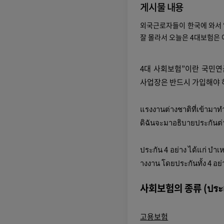
게시물 내용
외국근로자들이 한국에 와서 
잘 몰라서 오늘은 4대보험은
4대 사회보험”이란 국민연
사업장은 반드시 가입해야 
แรงงานต่างชาติที่เข้ามาท
ดิฉันจะมาอธิบายประกันต่า
ประกัน 4 อย่าง ได้แก่ บำ
างงาน โดยประกันทั้ง 4 อย่
사회보험의 종류 (ประเภ
고용보험