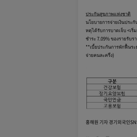
ประกันสุขภาพแห่งชาติ
นโยบายการจ่ายเงินประกันเพ
หตุได้รับการบาดเจ็บ <เริ
ชำระ 7.09% ของรายรับรา
**เบี้ยประกันการพักฟื้น
จ่ายคนละครึ่ง)
홍해원 기자 경기외국인S