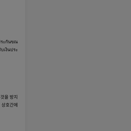
ยประกันขณ
รับเงินประ
 것을 방지
민 상호간에