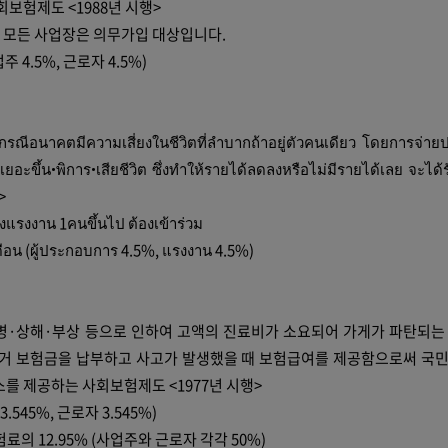
보험제도 <1988년 시행>
 모든 사업장은 의무가입 대상입니다.
4.5%, 근로자 4.5%)
กรณีอนาคตมีความเสี่ยงในชีวิตที่ลำบากถ้าอยู่ตัวคนเดียว โดยการจ่า
ยุเยอะขึ้น•พิการ•เสียชีวิต ซึ่งทำให้รายได้ลดลงหรือไม่มีรายได้เลย จะได้
8>
แรงงาน 1คนขึ้นไป ต้องเข้าร่วม
อน (ผู้ประกอบการ 4.5%, แรงงาน 4.5%)
·상해·부상 등으로 인하여 고액의 진료비가 소요되어 가게가 파탄되는
거 보험금을 납부하고 사고가 발생했을 때 보험급여를 제공함으로써 국
를 제공하는 사회보험제도 <1977년 시행>
.545%, 근로자 3.545%)
의 12.95% (사업주와 근로자 각각 50%)