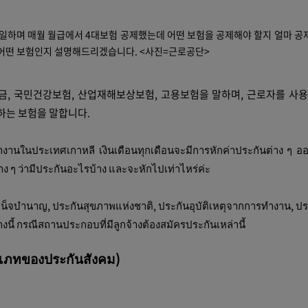
일하며 매월 월급에서 4대보험 공제했는데 어떤 보험을 공제해야 할지 얼마 공
 어떤 보험인지 설명해드리겠습니다. <사진=근로공단>
금, 국민건강보험, 산업재해보상보험, 고용보험을 말하며, 근로자를 사
하는 보험을 말합니다.
ำงานในประเทศเกาหลี เงินเดือนทุกเดือนจะมีการหักค่าประกันต่าง ๆ ออก
ง ๆ ว่ามีประกันอะไรบ้าง และจะหักไปเท่าไหร่ค่ะ
เหน็จบำนาญ, ประกันสุขภาพแห่งชาติ, ประกันอุบัติเหตุจากการทำงาน, ปร
างนี้ กรณีสถานประกอบที่มีลูกจ้างต้องสมัครประกันเหล่านี้
ทของประกันสังคม)