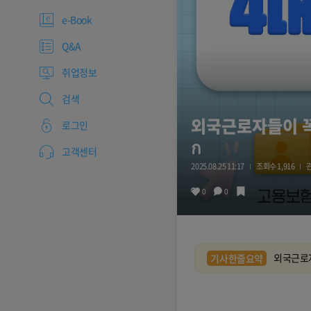
e-Book
Q&A
취업정보
검색
외국근로자들이 꼭 알아
로그인
ก
고객센터
2025.08.25 11:17
조회수 1,916
0
0
외국근로자들이
기사한줄요약