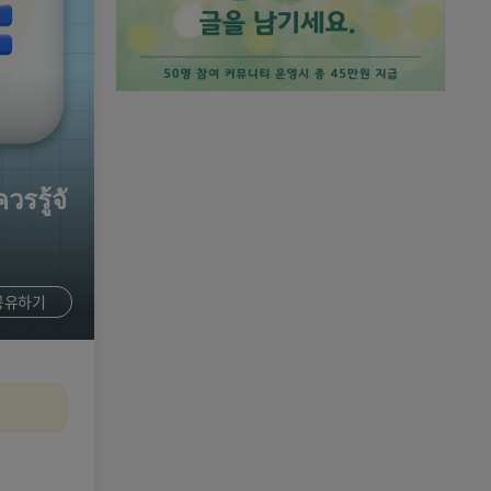
รู้จั
공유하기