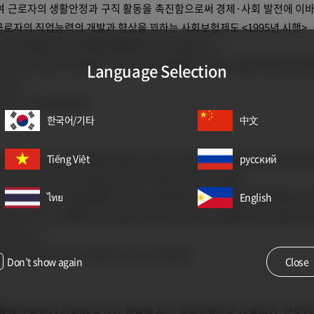
 근로자의 생활안정과 구직 활동을 촉진함으로써 경제·사회 발전에 이
 근로자의 직업능력의 개발과 향상을 꾀하는 사회보험제도 <1995년 시행>
, 약 6개월 이상 근무해야 혜택을 누릴 수 있습니다.
한 모든 사업 및 사업장은 근로자 1인을 채용한 날부터 14일 이내에 근
Language Selection
합니다.
9% + 근로자 0.9%)
한국어/기타
中文
Tiếng Việt
русский
ป้องกันการตกงานเพื่อเพิ่มเสถียรภาพความปลอดภัยในชีวิตความเป็นอยู่
างงาน จะมีการจ่ายเงินตกงานให้ <เริ่มดำเนินการ 1995>
ัครนานอย่างต่ำ 180วันขึ้นไป ทำงานต่อเนื่อง 6เดือนขึ้นไป ถึงขอใช้ประกั
ไทย
English
างแรงงาน 1 คนขึ้นไป ต้องสมัครประกันการจ้างงานที่องค์การสวัสดิภ
จ้างแรงงาน
ดือน (ผู้ประกอบการ 0.9% + แรงงาน 0.9%)
Don’t show again
Close
활을 보장하기 위하여 국가가 책임을 지는 의무보험으로 사용자가 '근로기