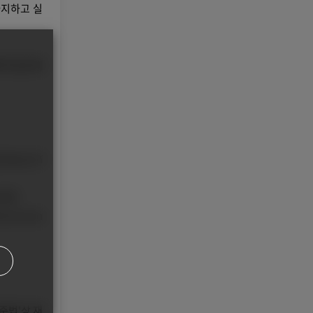
바지하고 실
로복지공단에
 โดยประกั
นได้
าพแรงงานภ
준법'상 재