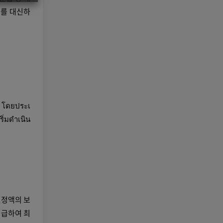
주를 대신하
ย โดยประเ
ริ่มดำเนิน
일정액의 보
지급하여 최