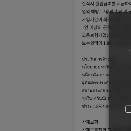
실직시 실업급여를 지급하여
업의 예방, 고용의 촉진 및
가입기간이 최소 180일 이상
1인 이상의 근로자를 고용
고용보험가입신고를 해야 
보수월액의 1.8% (사업주 0.
ประกันการจ้างงาน
นโยบายประกันสังคม เพื่อ
นนี้กรณีตกงาน และมีการว่
ผู้ที่สมัครประกันจะต้องสม
สถานประกอบการที่มีการจ้
ายใน14วันนับตั้งแต่วันที่
ชำระ 1.8%ของรายรับรายเ
산재보험
산재근로자와 그 가족의 생