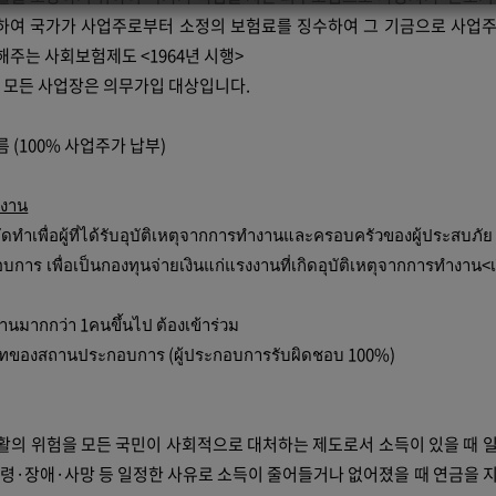
하여 국가가 사업주로부터 소정의 보험료를 징수하여 그 기금으로 사업
주는 사회보험제도 <1964년 시행>
 모든 사업장은 의무가입 대상입니다.
 (100% 사업주가 납부)
ำงาน
ทำเพื่อผู้ที่ได้รับอุบัติเหตุจากการทำงานและครอบครัวของผู้ประสบภั
การ เพื่อเป็นกองทุนจ่ายเงินแก่แรงงานที่เกิดอุบัติเหตุจากการทำงาน<เ
นมากกว่า 1คนขึ้นไป ต้องเข้าร่วม
เภทของสถานประกอบการ (ผู้ประกอบการรับผิดชอบ 100%)
활의 위험을 모든 국민이 사회적으로 대처하는 제도로서 소득이 있을 때 
노령·장애·사망 등 일정한 사유로 소득이 줄어들거나 없어졌을 때 연금을 